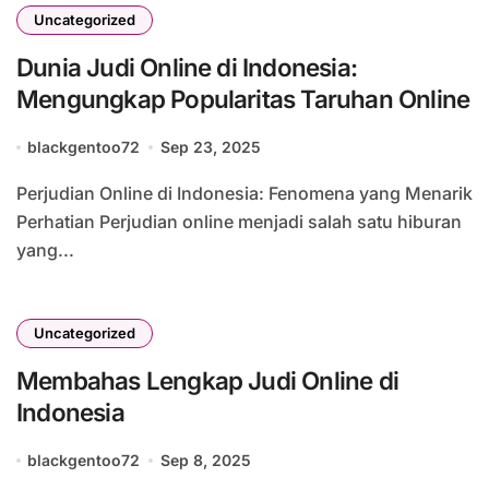
Uncategorized
Dunia Judi Online di Indonesia:
Mengungkap Popularitas Taruhan Online
blackgentoo72
Sep 23, 2025
Perjudian Online di Indonesia: Fenomena yang Menarik
Perhatian Perjudian online menjadi salah satu hiburan
yang...
Uncategorized
Membahas Lengkap Judi Online di
Indonesia
blackgentoo72
Sep 8, 2025