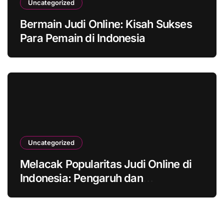
Uncategorized
Bermain Judi Online: Kisah Sukses
Para Pemain di Indonesia
Uncategorized
Melacak Popularitas Judi Online di
Indonesia: Pengaruh dan
Dampaknya