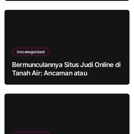
Uncategorized
Bermunculannya Situs Judi Online di
Tanah Air: Ancaman atau
Kesempatan?