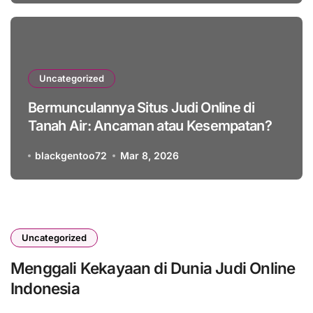
Uncategorized
Bermunculannya Situs Judi Online di
Tanah Air: Ancaman atau Kesempatan?
blackgentoo72
Mar 8, 2026
Uncategorized
Menggali Kekayaan di Dunia Judi Online
Indonesia