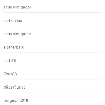
situs slot gacor
slot online
situs slot gacor
slot terbaru
slot 88
Zeus88
สล็อตเว็บตรง
pragmatic218