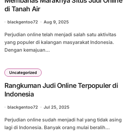
Membahas Maraknya Situs Judi Online
di Tanah Air
blackgentoo72
Aug 9, 2025
Perjudian online telah menjadi salah satu aktivitas
yang populer di kalangan masyarakat Indonesia.
Dengan kemajuan...
Uncategorized
Rangkuman Judi Online Terpopuler di
Indonesia
blackgentoo72
Jul 25, 2025
Perjudian online sudah menjadi hal yang tidak asing
lagi di Indonesia. Banyak orang mulai beralih...