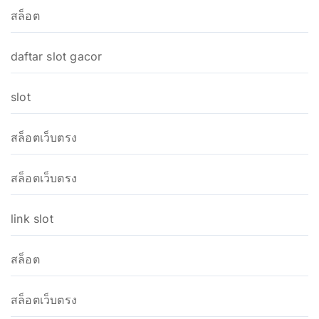
สล็อต
daftar slot gacor
slot
สล็อตเว็บตรง
สล็อตเว็บตรง
link slot
สล็อต
สล็อตเว็บตรง