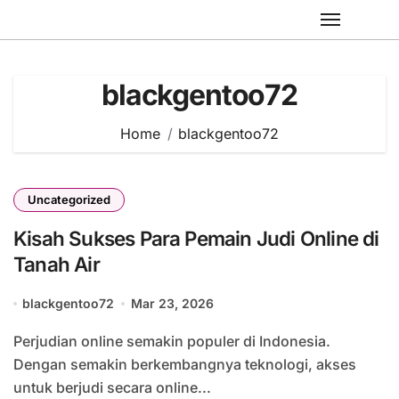
Skip
to
content
blackgentoo72
Home
blackgentoo72
Uncategorized
Kisah Sukses Para Pemain Judi Online di
Tanah Air
blackgentoo72
Mar 23, 2026
Perjudian online semakin populer di Indonesia.
Dengan semakin berkembangnya teknologi, akses
untuk berjudi secara online...