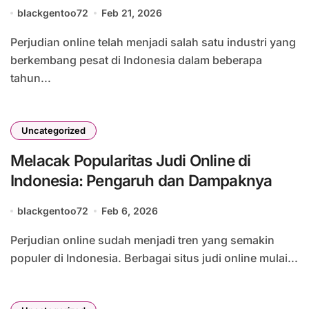
blackgentoo72
Feb 21, 2026
Perjudian online telah menjadi salah satu industri yang
berkembang pesat di Indonesia dalam beberapa
tahun...
Uncategorized
Melacak Popularitas Judi Online di
Indonesia: Pengaruh dan Dampaknya
blackgentoo72
Feb 6, 2026
Perjudian online sudah menjadi tren yang semakin
populer di Indonesia. Berbagai situs judi online mulai...