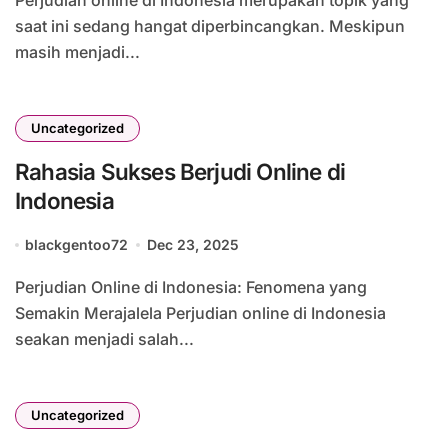
Perjudian online di Indonesia merupakan topik yang
saat ini sedang hangat diperbincangkan. Meskipun
masih menjadi...
Uncategorized
Rahasia Sukses Berjudi Online di
Indonesia
blackgentoo72
Dec 23, 2025
Perjudian Online di Indonesia: Fenomena yang
Semakin Merajalela Perjudian online di Indonesia
seakan menjadi salah...
Uncategorized