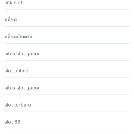
link slot
สล็อต
สล็อตเว็บตรง
situs slot gacor
slot online
situs slot gacor
slot terbaru
slot 88